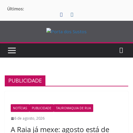
Pular
Últimos:
para
o
conteúdo
PUBLICIDADE
NOTÍCIAS
PUBLICIDADE
TAUROMAQUIA DE RUA
6 de agosto, 2026
A Raia já mexe: agosto está de