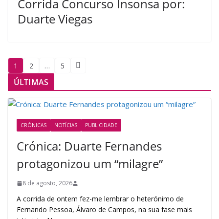
Corrida Concurso Insonsa por:
Duarte Viegas
Paginação
1
2
…
5
de
ÚLTIMAS
posts
CRÓNICAS
NOTÍCIAS
PUBLICIDADE
Crónica: Duarte Fernandes
protagonizou um “milagre”
8 de agosto, 2026
A corrida de ontem fez-me lembrar o heterónimo de
Fernando Pessoa, Álvaro de Campos, na sua fase mais