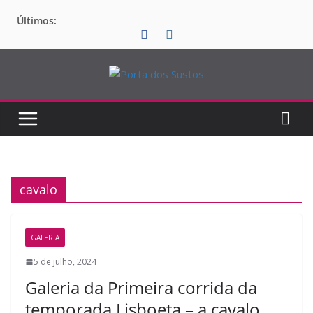
Pular
Últimos:
para
o
conteúdo
cavalo
GALERIA
5 de julho, 2024
Galeria da Primeira corrida da
temporada Lisboeta – a cavalo