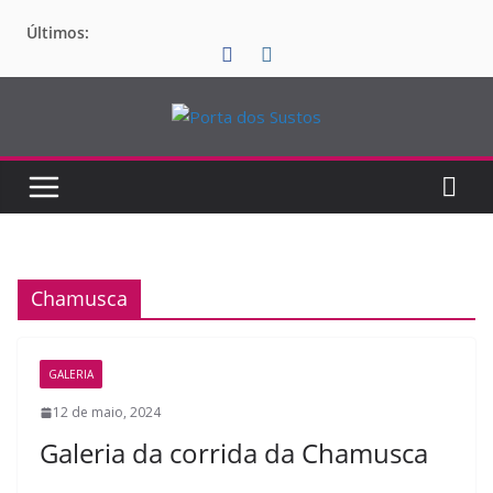
Pular
Últimos:
para
o
conteúdo
Chamusca
GALERIA
12 de maio, 2024
Galeria da corrida da Chamusca