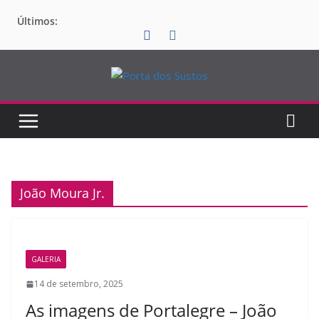
Pular
Últimos:
para
o
conteúdo
João Moura Jr.
GALERIA
14 de setembro, 2025
As imagens de Portalegre – João