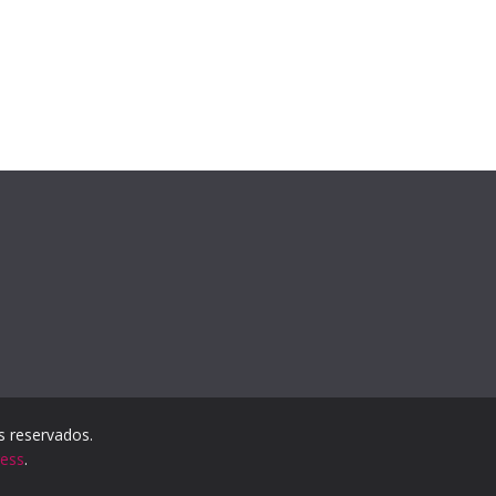
os reservados.
ess
.