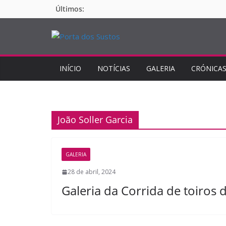
Pular
Últimos:
para
o
conteúdo
INÍCIO
NOTÍCIAS
GALERIA
CRÓNICA
João Soller Garcia
GALERIA
28 de abril, 2024
Galeria da Corrida de toiro