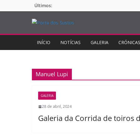
Pular
Últimos:
para
o
conteúdo
INÍCIO
NOTÍCIAS
GALERIA
CRÓNICA
Manuel Lupi
GALERIA
28 de abril, 2024
Galeria da Corrida de toiro