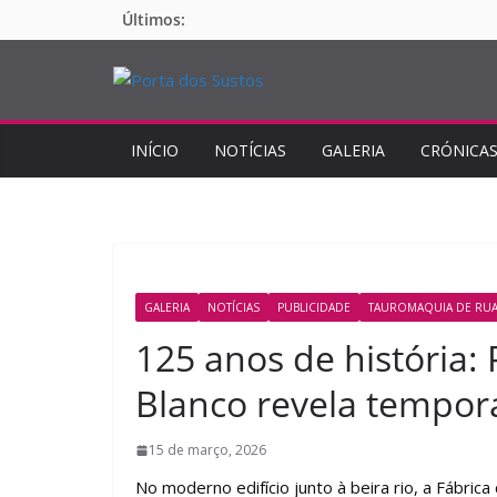
Pular
Últimos:
para
o
conteúdo
INÍCIO
NOTÍCIAS
GALERIA
CRÓNICA
GALERIA
NOTÍCIAS
PUBLICIDADE
TAUROMAQUIA DE RU
125 anos de história: 
Blanco revela tempor
15 de março, 2026
No moderno edifício junto à beira rio, a Fábrica