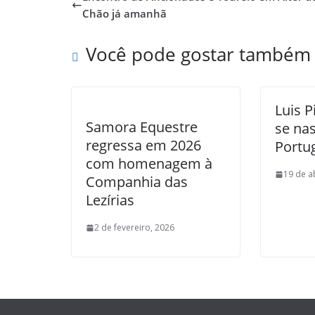
Chão já amanhã
Você pode gostar também
Luis P
Samora Equestre
se na
regressa em 2026
Portu
com homenagem à
19 de a
Companhia das
Lezírias
2 de fevereiro, 2026