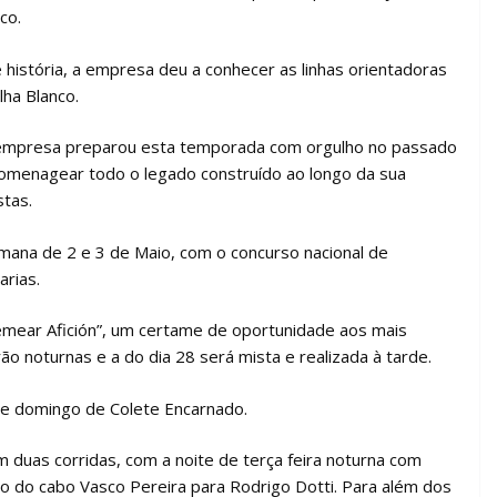
co.
stória, a empresa deu a conhecer as linhas orientadoras
ha Blanco.
 empresa preparou esta temporada com orgulho no passado
homenagear todo o legado construído ao longo da sua
stas.
mana de 2 e 3 de Maio, com o concurso nacional de
arias.
“Semear Afición”, um certame de oportunidade aos mais
ão noturnas e a do dia 28 será mista e realizada à tarde.
a de domingo de Colete Encarnado.
om duas corridas, com a noite de terça feira noturna com
o do cabo Vasco Pereira para Rodrigo Dotti. Para além dos