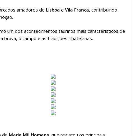
forcados amadores de
Lisboa
e
Vila Franca
, contribuindo
moção.
omo um dos acontecimentos taurinos mais característicos de
ta brava, o campo e as tradições ribatejanas.
s de
Maria Mil Homens
, que registou os principais