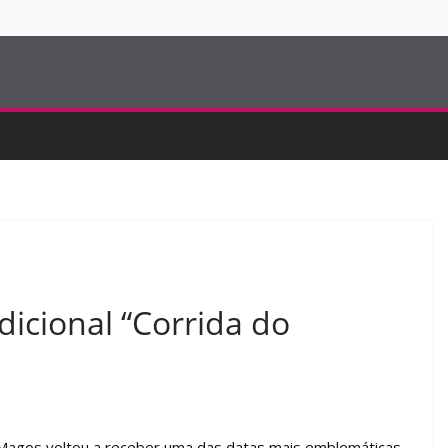
S
dicional “Corrida do
e Magos voltou a receber uma das datas mais emblemáticas