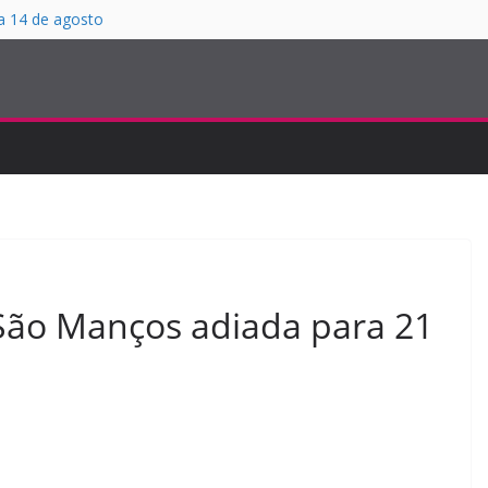
 a 14 de agosto
a noite especial no
ias com João
S
os a 29 de agosto
 São Manços adiada para 21