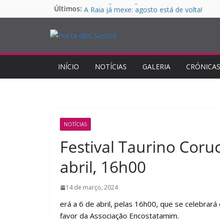
Em imagens: segunda corrida da Feira Taur
Pular
Últimos:
A Raia já mexe: agosto está de volta!
para
Santo Aleixo recebe concurso de ganadar
o
Moura Caetano e Emiliano Gamero
conteúdo
São Manços recebe grande corrida de toir
Monforte recebe grande corrida de toiros
INÍCIO
NOTÍCIAS
GALERIA
CRÓNICA
NOTÍCIAS
Festival Taurino Cor
abril, 16h00
14 de março, 2024
erá a 6 de abril, pelas 16h00, que se celebrará 
favor da Associação Encostatamim.