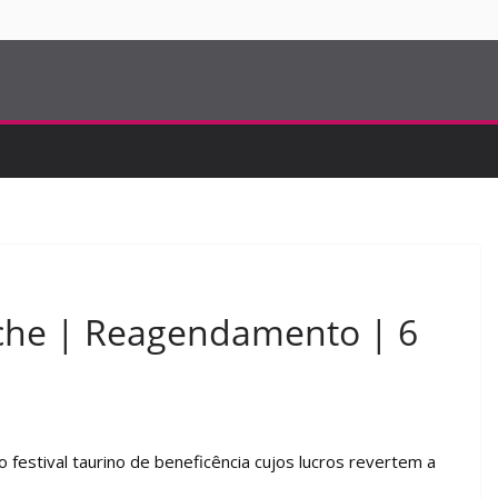
ina de Abiul
ias com João
os a 29 de agosto
 a 14 de agosto
S
uche | Reagendamento | 6
o festival taurino de beneficência cujos lucros revertem a