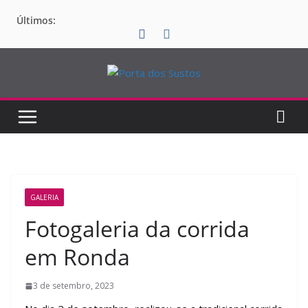
Pular
Últimos:
para
o
conteúdo
GALERIA
Fotogaleria da corrida
em Ronda
3 de setembro, 2023