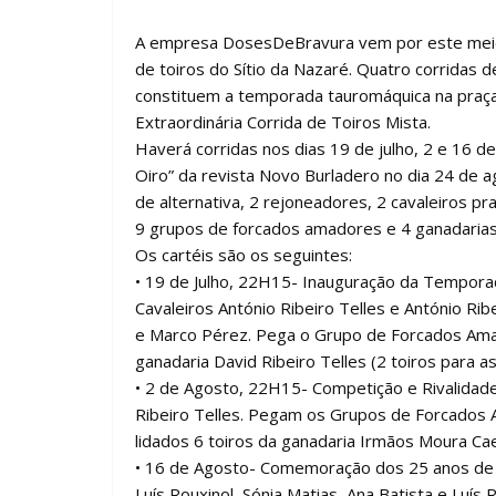
A empresa DosesDeBravura vem por este meio 
de toiros do Sítio da Nazaré. Quatro corridas 
constituem a temporada tauromáquica na praça d
Extraordinária Corrida de Toiros Mista.
Haverá corridas nos dias 19 de julho, 2 e 16 
Oiro” da revista Novo Burladero no dia 24 de a
de alternativa, 2 rejoneadores, 2 cavaleiros pr
9 grupos de forcados amadores e 4 ganadarias
Os cartéis são os seguintes:
•⁠ ⁠19 de Julho, 22H15- Inauguração da Tempora
Cavaleiros António Ribeiro Telles e António Rib
e Marco Pérez. Pega o Grupo de Forcados Amado
ganadaria David Ribeiro Telles (2 toiros para as 
•⁠ ⁠2 de Agosto, 22H15- Competição e Rivalida
Ribeiro Telles. Pegam os Grupos de Forcados
lidados 6 toiros da ganadaria Irmãos Moura Ca
•⁠ ⁠16 de Agosto- Comemoração dos 25 anos de A
Luís Rouxinol, Sónia Matias, Ana Batista e Luí