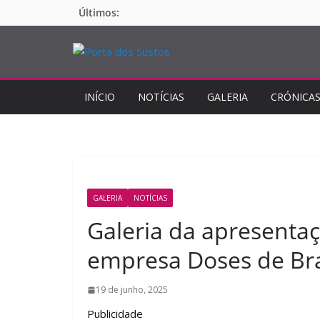
Pular
Últimos:
para
o
conteúdo
INÍCIO
NOTÍCIAS
GALERIA
CRÓNICA
GALERIA
NOTÍCIAS
Galeria da apresenta
empresa Doses de Bra
19 de junho, 2025
Publicidade