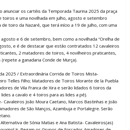
anunciar os cartéis da Temporada Taurina 2025 da praça
de toiros e uma novilhada em julho, agosto e setembro
e toiro da Nazaré, que terá início a 19 de julho, com uma
de agosto e 6 de setembro, bem como a novilhada “Orelha de
gosto, e é de destacar que estão contratados 12 cavaleiros
aticantes, 2 matadores de toiros, 4 novilheiros praticantes,
 (repete a ganadaria Conde de Murça).
da 2025 / Extraordinária Corrida de Toiros Mista-
eiro Telles Filho; Matadores de Toiros Morante de la Puebla
res de Vila Franca de Xira e serão lidados 6 toiros da
lides a cavalo e 4 toiros para as lides a pé).
de- Cavaleiros João Moura Caetano, Marcos Bastinhas e João
 Amadores de São Manços, Azambuja e Portalegre. Serão
etano.
lternativa de Sónia Matias e Ana Batista- Cavaleiros(as)
s Rouxinol Jr. Pegam os Grupos de Forcados Amadores de