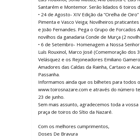
Santarém e Montemor. Serão lidados 6 toiros 
•⁠ ⁠24 de Agosto- XIV Edição da “Orelha de Oiro
Pimenta e Vasco Veiga; Novilheiros praticantes
e João Fernandes. Pega o Grupo de Forcados Am
novilhos da ganadaria Conde de Murça (2 novilhos
•⁠ ⁠6 de Setembro- Homenagem a Nossa Senhora
Luís Rouxinol, Marco José (Comemoração dos 30
Velásquez e os Rejoneadores Emiliano Gamer
Amadores das Caldas da Rainha, Cartaxo e Acad
Passanha.
Informamos ainda que os bilhetes para todos o
www.toirosnazare.com e através do número tele
23 de junho.
Sem mais assunto, agradecemos toda a vossa 
praça de toiros do Sítio da Nazaré.
Com os melhores cumprimentos,
Doses De Bravura