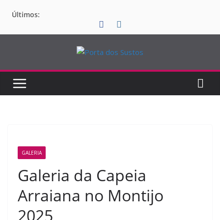
Pular
Últimos:
para
o
conteúdo
GALERIA
Galeria da Capeia
Arraiana no Montijo
2025