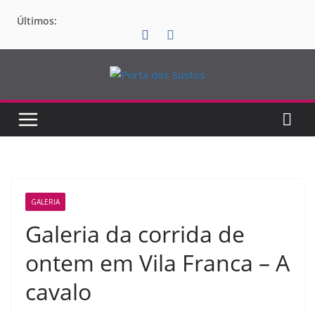
Pular
Últimos:
para
o
conteúdo
GALERIA
Galeria da corrida de
ontem em Vila Franca – A
cavalo