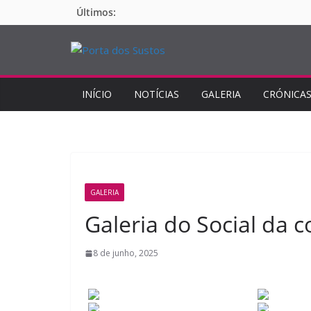
Pular
Últimos:
para
o
conteúdo
INÍCIO
NOTÍCIAS
GALERIA
CRÓNICA
GALERIA
Galeria do Social da 
8 de junho, 2025