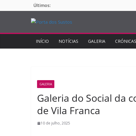
Pular
Últimos:
para
o
conteúdo
INÍCIO
NOTÍCIAS
GALERIA
CRÓNICA
GALERIA
Galeria do Social da 
de Vila Franca
10 de julho, 2025