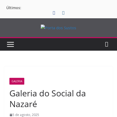
Pular
Últimos:
para
o
conteúdo
GALERIA
Galeria do Social da
Nazaré
5 de agosto, 2025