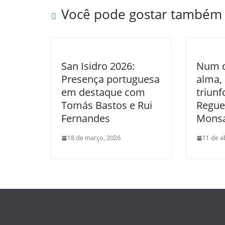
Você pode gostar também
San Isidro 2026:
Num d
Presença portuguesa
alma, 
em destaque com
triun
Tomás Bastos e Rui
Regue
Fernandes
Mons
18 de março, 2026
11 de a