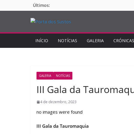
Pular
Últimos:
para
o
conteúdo
INÍCIO
NOTÍCIAS
GALERIA
CRÓNICA
GALERIA
NOTÍCIAS
III Gala da Tauromaq
4 de dezembro, 2023
no images were found
III Gala da Tauromaquia