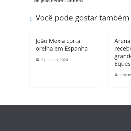
de João Pedro Canhoto
Você pode gostar também
João Mexia corta
Arena
orelha em Espanha
receb
grand
19 de maio, 2024
Eques
17 de m