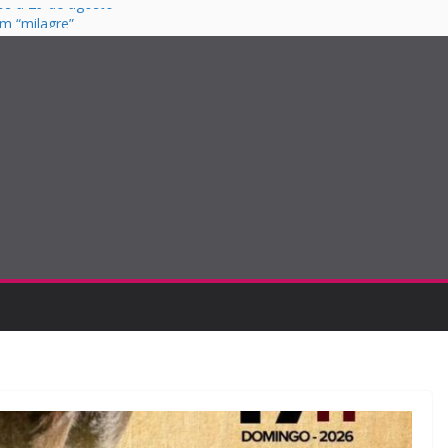
os a 29 de agosto
m “milagre”
a noite especial no
ias com João
S