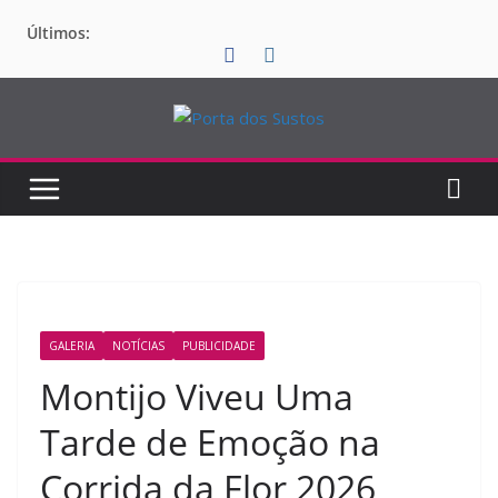
Pular
Últimos:
para
o
conteúdo
GALERIA
NOTÍCIAS
PUBLICIDADE
Montijo Viveu Uma
Tarde de Emoção na
Corrida da Flor 2026