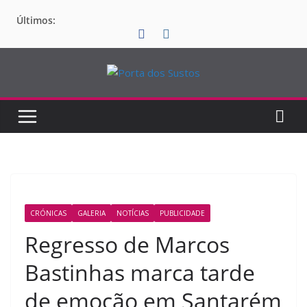
Pular
Últimos:
para
o
conteúdo
CRÓNICAS
GALERIA
NOTÍCIAS
PUBLICIDADE
Regresso de Marcos
Bastinhas marca tarde
de emoção em Santarém