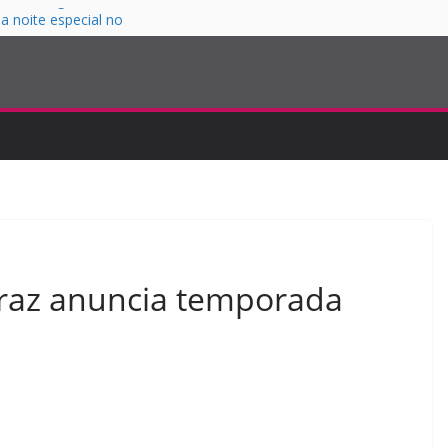
 a 14 de agosto
a noite especial no
ias com João
S
os a 29 de agosto
az anuncia temporada