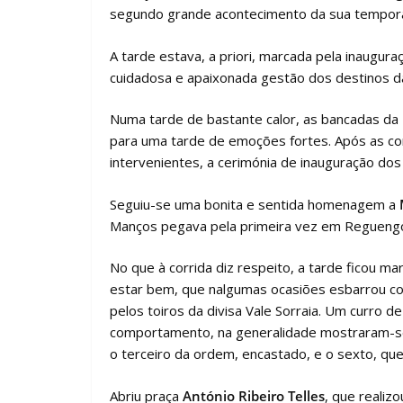
segundo grande acontecimento da sua tempora
A tarde estava, a priori, marcada pela inaugur
cuidadosa e apaixonada gestão dos destinos da
Numa tarde de bastante calor, as bancadas da
para uma tarde de emoções fortes. Após as cor
intervenientes, a cerimónia de inauguração dos
Seguiu-se uma bonita e sentida homenagem a
Manços pegava pela primeira vez em Reguengos
No que à corrida diz respeito, a tarde ficou 
estar bem, que nalgumas ocasiões esbarrou com 
pelos toiros da divisa Vale Sorraia. Um curro d
comportamento, na generalidade mostraram-se
o terceiro da ordem, encastado, e o sexto, que 
Abriu praça
António Ribeiro Telles
, que realiz