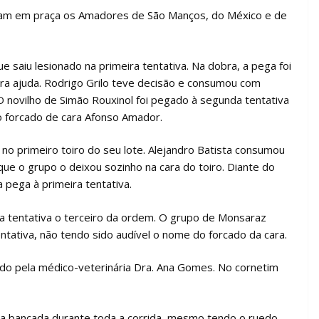
eram em praça os Amadores de São Manços, do México e de
 saiu lesionado na primeira tentativa. Na dobra, a pega foi
ra ajuda. Rodrigo Grilo teve decisão e consumou com
 novilho de Simão Rouxinol foi pegado à segunda tentativa
 forcado de cara Afonso Amador.
 no primeiro toiro do seu lote. Alejandro Batista consumou
que o grupo o deixou sozinho na cara do toiro. Diante do
 pega à primeira tentativa.
a tentativa o terceiro da ordem. O grupo de Monsaraz
tativa, não tendo sido audível o nome do forcado da cara.
ado pela médico-veterinária Dra. Ana Gomes. No cornetim
 a bancada durante toda a corrida, mesmo tendo o ruedo