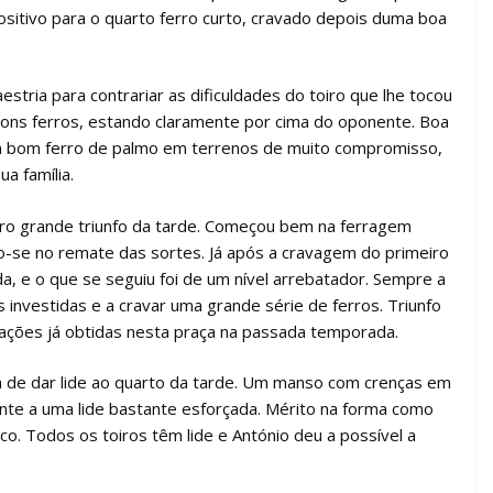
sitivo para o quarto ferro curto, cravado depois duma boa
stria para contrariar as dificuldades do toiro que lhe tocou
 bons ferros, estando claramente por cima do oponente. Boa
um bom ferro de palmo em terrenos de muito compromisso,
a família.
eiro grande triunfo da tarde. Começou bem na ferragem
o-se no remate das sortes. Já após a cravagem do primeiro
a, e o que se seguiu foi de um nível arrebatador. Sempre a
 investidas e a cravar uma grande série de ferros. Triunfo
uações já obtidas nesta praça na passada temporada.
refa de dar lide ao quarto da tarde. Um manso com crenças em
ante a uma lide bastante esforçada. Mérito na forma como
co. Todos os toiros têm lide e António deu a possível a