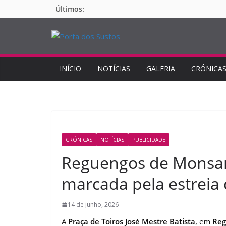
Pular
Últimos:
para
o
conteúdo
INÍCIO
NOTÍCIAS
GALERIA
CRÓNICA
CRÓNICAS
NOTÍCIAS
PUBLICIDADE
Reguengos de Monsara
marcada pela estreia
14 de junho, 2026
A
Praça de Toiros José Mestre Batista
, em
Reg