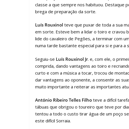
classe a que sempre nos habituou. Destaque po
brega de preparação da sorte.
Luís Rouxinol
teve que puxar de toda a sua mae
em sorte. Esteve bem a lidar o toiro e cravou
lide do cavaleiro de Pegões, a terminar com 
numa tarde bastante especial para si e para a su
Seguiu-se
Luís Rouxinol Jr
. e, com ele, o prim
comprida, dando vantagens ao toiro e recriand
curto e com a música a tocar, trocou de montad
dar vantagens ao oponente, a consentir as suas
muito importante a reiterar as importantes at
António Ribeiro Telles Filho
teve a difícil ta
tábuas que obrigou o toureiro que teve por di
tentou a todo o custo tirar água de um poço se
este difícil Sorraia.