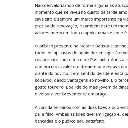
Não desvalorizando de forma alguma as atuaçõ
momento que se viveu no quinto da tarde emoc
cavaleiro é sempre um marco importante na v
precisa de renovação, é também este um mome
valores merecem todo o apoio, uma vez que é p
O público presente na Mestre Batista acarinho
todos os aplausos de apoio deram lugar à emoç
colaborante com o ferro de Passanha. Após a 
que era um cavaleiro estreante que estava em 
diante do novilho. Tem sentido de lide e está
soberbo, dando vantagens ao novilho. E o terc
gosto toureiro. Boa lide do mais jovem da din
o voltar a ver brevemente em praça.
A corrida terminou com as duas lides a duo entre
pai e filho. Ambas as lides tiveram ligação e, 
bancadas e o público saiu satisfeito.