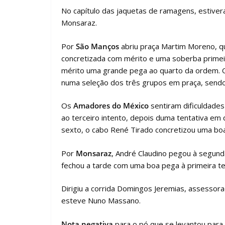
No capítulo das jaquetas de ramagens, estiv
Monsaraz.
Por
São Manços
abriu praça Martim Moreno, que
concretizada com mérito e uma soberba primei
mérito uma grande pega ao quarto da ordem. O
numa seleção dos três grupos em praça, sendo
Os
Amadores do México
sentiram dificuldades
ao terceiro intento, depois duma tentativa em 
sexto, o cabo René Tirado concretizou uma boa
Por
Monsaraz
, André Claudino pegou à segund
fechou a tarde com uma boa pega à primeira ten
Dirigiu a corrida Domingos Jeremias, assessor
esteve Nuno Massano.
Nota negativa
para o pó que se levantou para