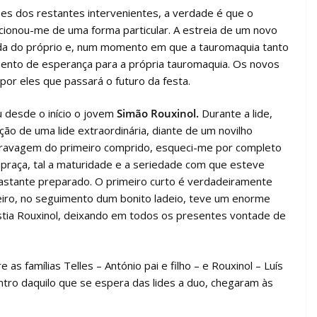
es dos restantes intervenientes, a verdade é que o
ionou-me de uma forma particular. A estreia de um novo
ida do próprio e, num momento em que a tauromaquia tanto
nto de esperança para a própria tauromaquia. Os novos
or eles que passará o futuro da festa.
u desde o início o jovem
Simão Rouxinol.
Durante a lide,
ão de uma lide extraordinária, diante de um novilho
cravagem do primeiro comprido, esqueci-me por completo
praça, tal a maturidade e a seriedade com que esteve
 bastante preparado. O primeiro curto é verdadeiramente
eiro, no seguimento dum bonito ladeio, teve um enorme
astia Rouxinol, deixando em todos os presentes vontade de
 as famílias Telles – António pai e filho – e Rouxinol – Luís
dentro daquilo que se espera das lides a duo, chegaram às