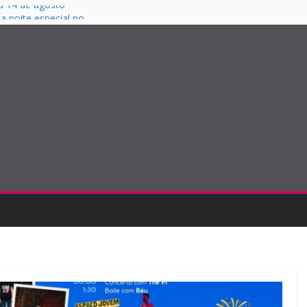
 a 14 de agosto
a noite especial no
ias com João
os a 29 de agosto
S