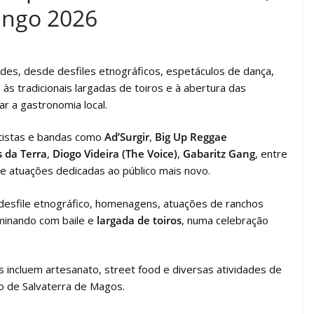
ango 2026
ades, desde desfiles etnográficos, espetáculos de dança,
 às tradicionais largadas de toiros e à abertura das
r a gastronomia local.
rtistas e bandas como
Ad’Surgir
,
Big Up Reggae
 da Terra
,
Diogo Videira (The Voice)
,
Gabaritz Gang
, entre
e atuações dedicadas ao público mais novo.
l desfile etnográfico, homenagens, atuações de ranchos
lminando com baile e
largada de toiros
, numa celebração
as incluem artesanato, street food e diversas atividades de
io de Salvaterra de Magos.