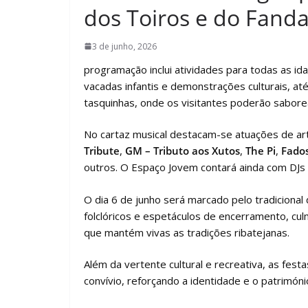
dos Toiros e do Fand
3 de junho, 2026
programação inclui atividades para todas as id
vacadas infantis e demonstrações culturais, até
tasquinhas, onde os visitantes poderão saborea
No cartaz musical destacam-se atuações de a
Tribute
,
GM – Tributo aos Xutos
,
The Pi
,
Fados
outros. O Espaço Jovem contará ainda com DJs 
O dia 6 de junho será marcado pelo tradiciona
folclóricos e espetáculos de encerramento, cu
que mantém vivas as tradições ribatejanas.
Além da vertente cultural e recreativa, as fest
convívio, reforçando a identidade e o patrimón