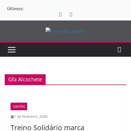
Pular
Últimos:
para
o
conteúdo
Gfa Alcochete
GALERIA
1 de fevereiro, 2026
Treino Solidário marca