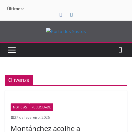
Pular
Últimos:
para
o
conteúdo
Olivenza
NOTÍCIAS
PUBLICIDADE
27 de fevereiro, 2026
Montánchez acolhe a