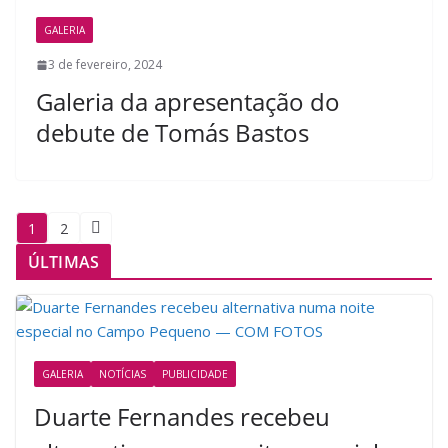
GALERIA
3 de fevereiro, 2024
Galeria da apresentação do
debute de Tomás Bastos
Paginação
1
2
de
ÚLTIMAS
posts
GALERIA
NOTÍCIAS
PUBLICIDADE
Duarte Fernandes recebeu