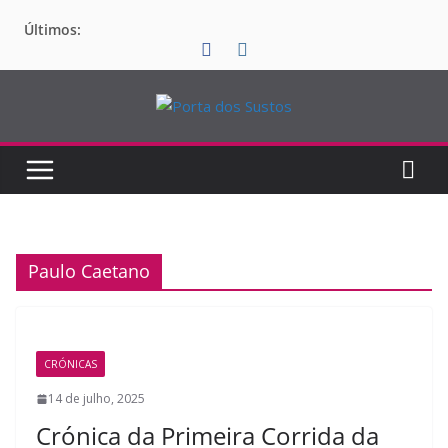
Pular
Últimos:
para
o
conteúdo
Paulo Caetano
CRÓNICAS
14 de julho, 2025
Crónica da Primeira Corrida da