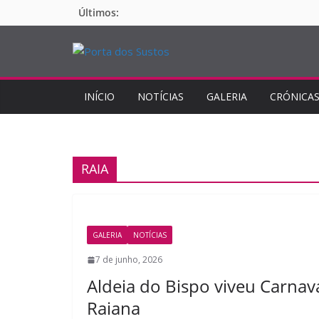
Pular
Últimos:
para
o
conteúdo
INÍCIO
NOTÍCIAS
GALERIA
CRÓNICA
RAIA
GALERIA
NOTÍCIAS
7 de junho, 2026
Aldeia do Bispo viveu Carnav
Raiana