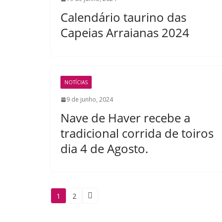
Calendário taurino das
Capeias Arraianas 2024
NOTÍCIAS
9 de junho, 2024
Nave de Haver recebe a
tradicional corrida de toiros
dia 4 de Agosto.
Paginação
1
2
de