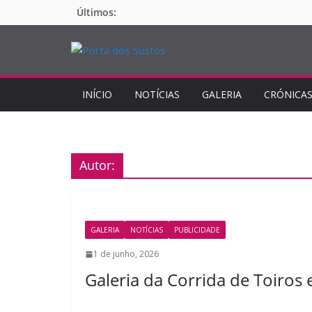
Pular
Últimos:
para
o
conteúdo
INÍCIO
NOTÍCIAS
GALERIA
CRÓNICA
Autor:
GALERIA
NOTÍCIAS
PUBLICIDADE
1 de junho, 2026
Galeria da Corrida de Toiros