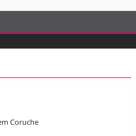
S
 em Coruche