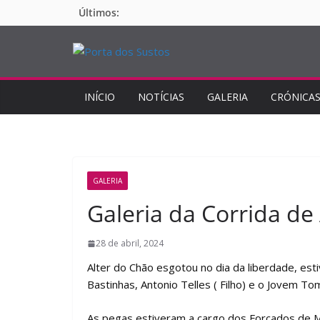
Pular
Últimos:
para
o
conteúdo
INÍCIO
NOTÍCIAS
GALERIA
CRÓNICA
GALERIA
Galeria da Corrida de
28 de abril, 2024
Alter do Chão esgotou no dia da liberdade, es
Bastinhas, Antonio Telles ( Filho) e o Jovem To
As pegas estiveram a cargo dos Forcados de Mo