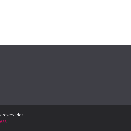
os reservados.
ess
.