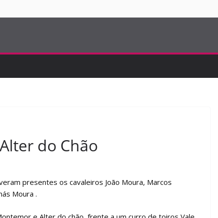
S
 Alter do Chão
tiveram presentes os cavaleiros João Moura, Marcos
más Moura .
ntemor e Alter do chão, frente a um curro de toiros Vale