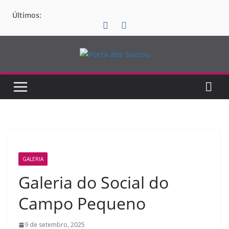
Pular
Últimos:
para
o
conteúdo
GALERIA
Galeria do Social do
Campo Pequeno
9 de setembro, 2025