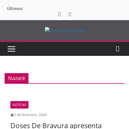
Pular
Últimos:
para
o
conteúdo
Nazaré
NOTÍCIAS
3 de fevereiro, 2026
Doses De Bravura apresenta