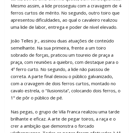
Mesmo assim, a lide prosseguiu com a cravagem de 4
ferros curtos de mérito. No segundo, outro toiro que
apresentou dificuldades, ao qual o cavaleiro realizou
uma lide de labor, entrega e poder de nível elevado.
João Telles Jr., assinou duas atuações de conteúdo
semelhante. Na sua primeira, frente a um toiro
sobrado de forças, praticou um toureio de praça a
praça, com reuniões a quiebro, com destaque para o
4º ferro curto. No segundo, a lide não passou de
correta. A parte final deixou o público galvanizado,
com a cravagem de dois ferros curtos, montado no
cavalo estrela, o “Ilusionista”, colocando dois ferros, o
1º de pôr o público de pé.
Nas pegas, o grupo de Vila Franca realizou uma tarde
brilhante e eficaz. A arte de pegar toiros, a raça e o
crer a ambição que demonstra o forcado
vilafranquense. Todas as pegas foram efetivadas à 1ª