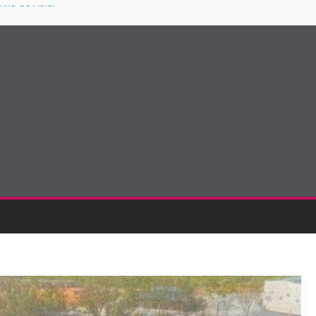
ina de Abiul
ias com João
os a 29 de agosto
 a 14 de agosto
S