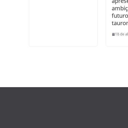
apres
ambiç
futur
tauro
18 de a