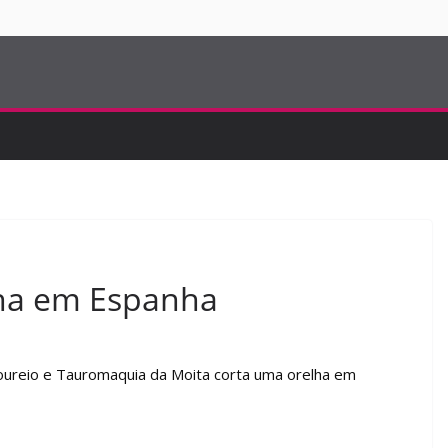
ina de Abiul
ias com João
os a 29 de agosto
 a 14 de agosto
S
lha em Espanha
ureio e Tauromaquia da Moita corta uma orelha em