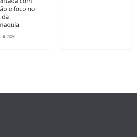
entada com
ão e foco no
o da
maquia
bril, 2026