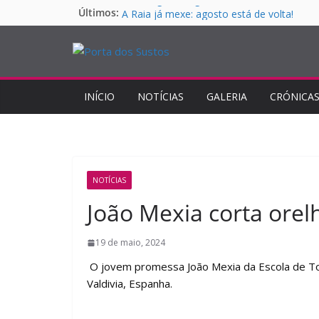
Em imagens: segunda corrida da Feira Taur
Pular
Últimos:
A Raia já mexe: agosto está de volta!
para
Santo Aleixo recebe concurso de ganadar
o
Moura Caetano e Emiliano Gamero
conteúdo
São Manços recebe grande corrida de toir
Monforte recebe grande corrida de toiros
INÍCIO
NOTÍCIAS
GALERIA
CRÓNICA
NOTÍCIAS
João Mexia corta ore
19 de maio, 2024
O jovem promessa João Mexia da Escola de To
Valdivia, Espanha.