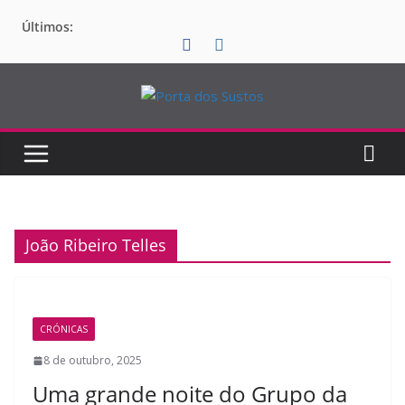
Pular
Últimos:
para
o
conteúdo
João Ribeiro Telles
CRÓNICAS
8 de outubro, 2025
Uma grande noite do Grupo da