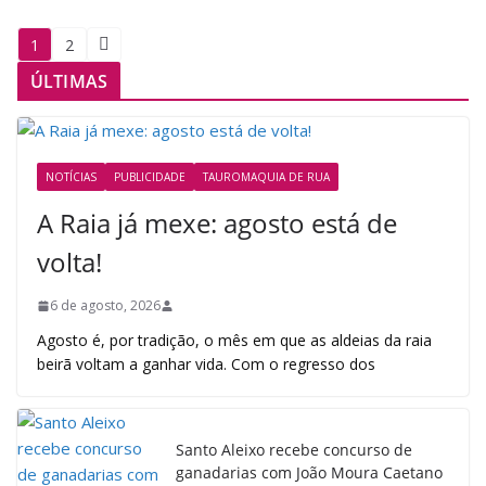
Paginação
1
2
de
ÚLTIMAS
posts
NOTÍCIAS
PUBLICIDADE
TAUROMAQUIA DE RUA
A Raia já mexe: agosto está de
volta!
6 de agosto, 2026
Agosto é, por tradição, o mês em que as aldeias da raia
beirã voltam a ganhar vida. Com o regresso dos
Santo Aleixo recebe concurso de
ganadarias com João Moura Caetano